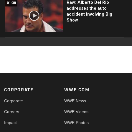
Raw: Alberto Del Rio
01:38
addresses the auto
accident involving Big
Show
Footer
CORPORATE
WWE.COM
Corporate
WWE News
Careers
WWE Videos
Impact
WWE Photos