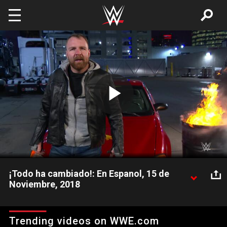
Skip to main content
Play
Video
¡Todo ha cambiado!: En Espanol, 15 de
Noviembre, 2018
Días antes de Survivor Series, grandes cambios impacta al
Universo de WWE.
Trending videos on WWE.com