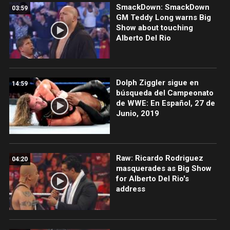
SmackDown: SmackDown
03:59
GM Teddy Long warns Big
Show about touching
Alberto Del Rio
Dolph Ziggler sigue en
14:59
búsqueda del Campeonato
de WWE: En Español, 27 de
Junio, 2019
Raw: Ricardo Rodriguez
04:20
masquerades as Big Show
for Alberto Del Rio's
address