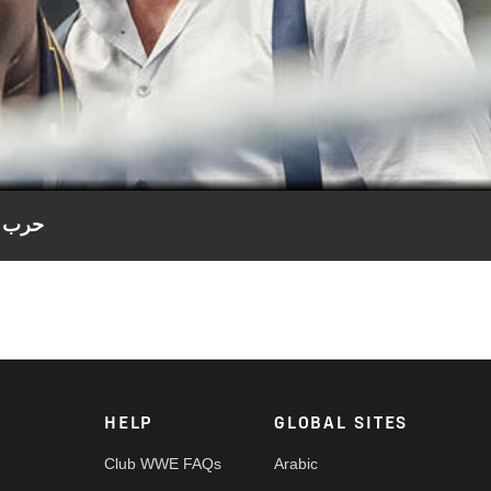
Video
حرب كلا
حرب كلامية بين بطل WWE كودي رودز وجونتر في جلسة توقيع عقد نزالهما المرتقب في كلاش إن إيطاليا.
HELP
GLOBAL SITES
Club WWE FAQs
Arabic