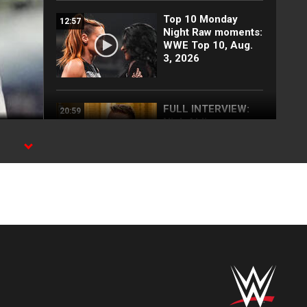
Top 10 Monday
12:57
Night Raw moments:
WWE Top 10, Aug.
3, 2026
FULL INTERVIEW:
20:59
Nick Aldis
describes whirlwind
month |
SummerSlam recap:
WWE Now
Full Raw highlights:
10:00
Aug. 3, 2026
EXCLUSIVE: Royce
02:10