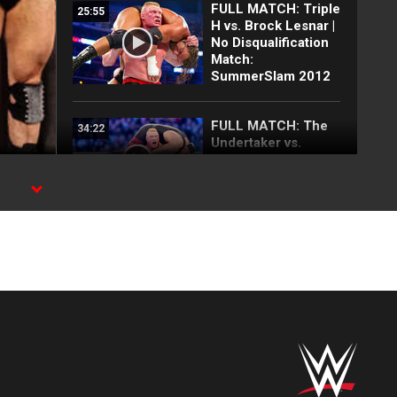
FULL MATCH: Triple
25:55
H vs. Brock Lesnar |
No Disqualification
Match:
SummerSlam 2012
FULL MATCH: The
34:22
Undertaker vs.
Brock Lesnar:
WrestleMania XXX
FULL MATCH: Kurt
27:05
Angle vs. Brock
Lesnar | WWE Title
Match:
WrestleMania XIX
FULL MATCH: Hulk
17:26
Hogan vs. Brock
Lesnar: