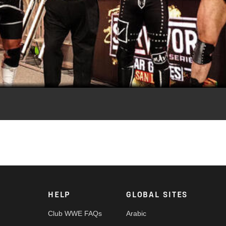
Video
تعرفوا على نتائج نزالات عرض سيرفايفر سيريس وور جيمز التاريخي في حلقة جديدة من WWE الآن
HELP
GLOBAL SITES
Club WWE FAQs
Arabic