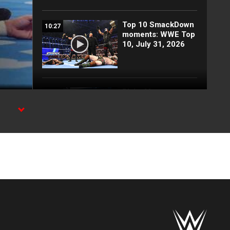
Top 10 SmackDown
10:27
moments: WWE Top
10, July 31, 2026
Blake Monroe
00:59
interrupts Tiffany
Stratton and
Chelsea Green:
SmackDown
exclusive, July 31,
2026
Full SmackDown
09:21
highlights: July 31,
2026