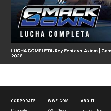
LUCHA COMPLETA: Rey Fénix vs. Axiom | Cam
2026
El recién coronado Campeón Crucero de AAA, Rey Fénix, se
Footer
CORPORATE
WWE.COM
ABOUT
Corporate
WWE News
Terms of Use