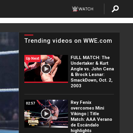
Trending videos on WWE.com
FULL MATCH: The
Up Next
Undertaker & Kurt
Angle vs. John Cena
& Brock Lesnar:
SmackDown, Oct. 2,
2003
Rey Fenix
02:57
overcomes Mini
Vikingo | Title
Match: AAA Verano
de Escándalo
highlights