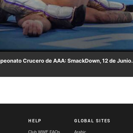
Video
peonato Crucero de AAA: SmackDown, 12 de Junio.
 enfrentó a Axiom en un explosivo duelo por el título.
HELP
GLOBAL SITES
Club WWE FAQs
Arabic