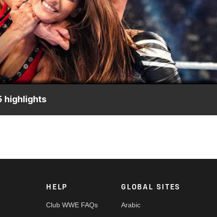
Video
5 highlights
, The Man Becky Lynch y la miembro del Salón de la Fama de WWE
eonato Intercontinental Femenino en juego en Clash in Paris.
HELP
GLOBAL SITES
Club WWE FAQs
Arabic