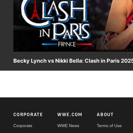
Becky Lynch vs Nikki Bella: Clash in Paris 202
Después de llevar su rivalidad hasta el terreno personal
Nikki Bella se enfrentaron en un mano a mano con el Camp
Footer
CORPORATE
WWE.COM
ABOUT
Corporate
WWE News
Terms of Use