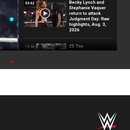
Becky Lynch and
03:42
Stephanie Vaquer
return to attack
Judgment Day: Raw
highlights, Aug. 3,
2026
25 Top
15:38
SummerSlam
moments: WWE Top
10, Aug. 2, 2026
Full SummerSlam
10:30
Saturday 2026
highlights
Every SummerSlam
20:53
Saturday 2026